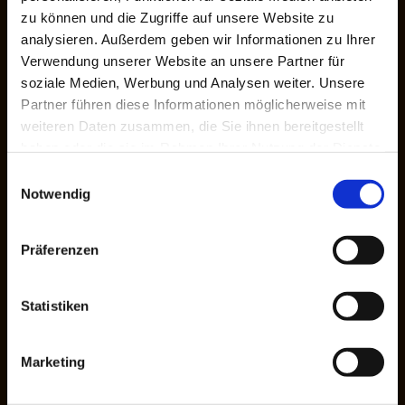
(www.BERGGASTHAUS-KLINGENTHAL.de) und dem
zu können und die Zugriffe auf unsere Website zu
Nutzer der Website oder Dritten bestehen nicht.
analysieren. Außerdem geben wir Informationen zu Ihrer
Die Inhalte der Domäne (www.BERGGASTHAUS-
Verwendung unserer Website an unsere Partner für
KLINGENTHAL.de) Seiten sind urheberrechtlich
soziale Medien, Werbung und Analysen weiter. Unsere
geschützt. Die Inhalte dürfen weder ganz noch
Partner führen diese Informationen möglicherweise mit
teilweise ohne vorherige schriftliche Genehmigung
weiteren Daten zusammen, die Sie ihnen bereitgestellt
haben oder die sie im Rahmen Ihrer Nutzung der Dienste
der Redaktion (oder/und Fremdautoren)
gesammelt haben.
vervielfältigt und/oder veröffentlicht oder in einem
Einwilligungsauswahl
Notwendig
Informationssystem gespeichert werden. Sämtliche
Informationen oder Daten, ihre Nutzung sowie
sämtliches mit der Website (www.BERGGASTHAUS-
Präferenzen
KLINGENTHAL.de) zusammenhängendes Tun,
Dulden oder Unterlassen unterliegen
Statistiken
ausschließlich deutschem Recht, unter Ausschluß
von internationalem Recht. Erfüllungsort und
ausschließlicher Gerichtsstand ist Klingenthal
Marketing
(Deutschland).