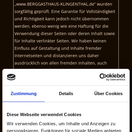
„www.BERGGASTHAUS-KLINGENTHAL.de“ wurden
sorgfältig geprüft. Eine Garantie für Vollständigkeit
und Richtigkeit kann jedoch nicht übernommen
werden, ebenso wenig wie eine Haftung für die
Verwendung dieser Seiten oder deren Inhalt sowie
für Inhalte verlinkter Seiten. Wir haben keinen
Einfluss auf Gestaltung und Inhalte fremder
Internetseiten und distanzieren uns daher
ausdrücklich von allen fremden Inhalten, auch
wenn von Seiten der Website
„www.BERGGASTHAUS-KLINGENTHAL.de“ auf diese
externen Seiten ein Link gesetzt wurde. Der
Inhaber der Domäne (www.BERGGASTHAUS-
Zustimmung
Details
Über Cookies
KLINGENTHAL.de) haftet weder für direkte noch
indirekte Schäden, die durch die Nutzung der
Informationen oder Daten entstehen, die auf dieser
Diese Webseite verwendet Cookies
Website zu finden sind. Rechte und Pflichten
Wir verwenden Cookies, um Inhalte und Anzeigen zu
zwischen dem Inhaber der Domäne
personalisieren, Funktionen für soziale Medien anbieten